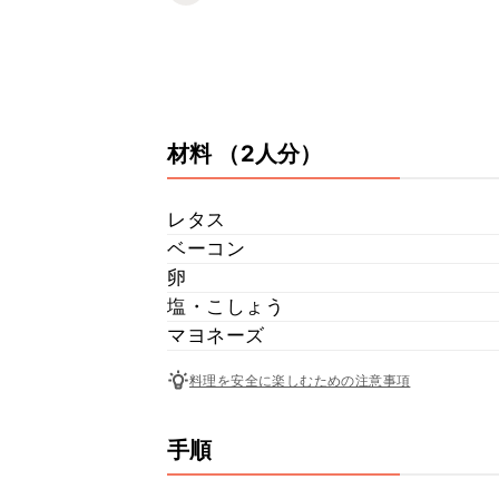
材料
（2人分）
レタス
ベーコン
卵
塩・こしょう
マヨネーズ
料理を安全に楽しむための注意事項
手順