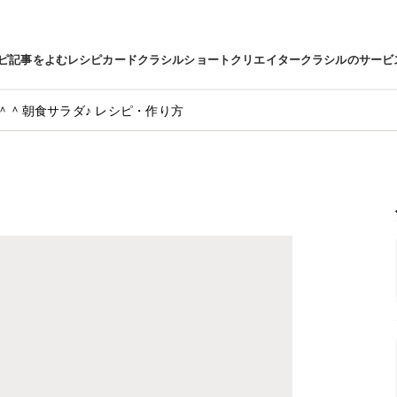
ピ
記事をよむ
レシピカード
クラシルショート
クリエイター
クラシルのサービ
＾＾朝食サラダ♪ レシピ・作り方