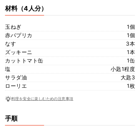
材料
（4人分）
玉ねぎ
1個
赤パプリカ
1個
なす
3本
ズッキーニ
1本
カットトマト缶
1缶
塩
小匙1程度
サラダ油
大匙3
ローリエ
1枚
料理を安全に楽しむための注意事項
手順