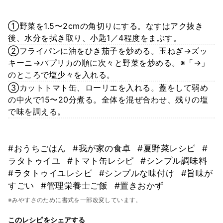
①野菜を1.5〜2cmの角切りにする。なすはアク抜き
後、水分を拭き取り、小匙1／4程度をまぶす。
②フライパンに油をひき茄子を炒める。玉ねぎ→ズッ
キーニ→パプリカの順に次々と野菜を炒める。※「→」
のところで塩少々を入れる。
③カットトマト缶、ローリエを入れる。蓋をして弱め
の中火で15〜20分煮る。全体を混ぜ合わせ、残りの塩
で味を調える。
#おうちごはん
#我が家の食卓
#夏野菜レシピ
#
ラタトゥイユ
#トマト缶レシピ
#シンプル調味料
#ラタトゥイユレシピ
#シンプルな味付け
#旨味が
すごい
#管理栄養士ご飯
#置きおかず
※みやすさのために書式を一部改変しています。
このレシピをシェアする