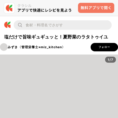
塩だけで旨味ギュギュッと！夏野菜のラタトゥイユ
みずき〈管理栄養士⭐︎miz_kitchen〉
フォロー
1/7