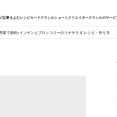
ピ
記事をよむ
レシピカード
クラシルショート
クリエイター
クラシルのサービ
野菜で節約♪インゲンとブロッコリーのツナサラダ レシピ・作り方