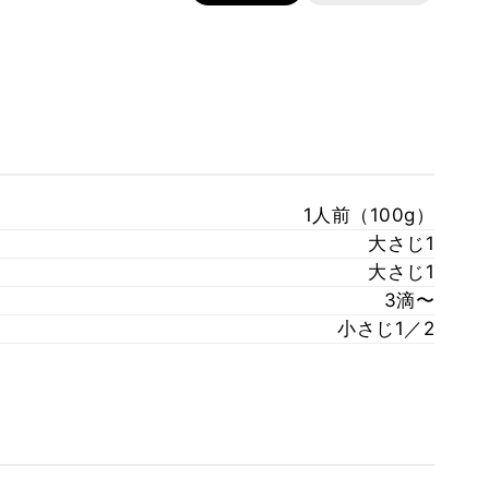
1人前（100g）
大さじ1
大さじ1
3滴〜
小さじ1／2