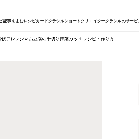
ピ
記事をよむ
レシピカード
クラシルショート
クリエイター
クラシルのサービ
冷奴アレンジ☆お豆腐の千切り搾菜のっけ レシピ・作り方