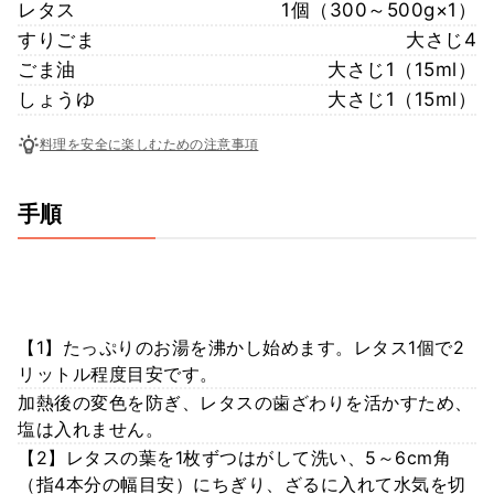
レタス
1個（300～500g×1）
すりごま
大さじ4
ごま油
大さじ1（15ml）
しょうゆ
大さじ1（15ml）
料理を安全に楽しむための注意事項
手順
【1】たっぷりのお湯を沸かし始めます。レタス1個で2
リットル程度目安です。
加熱後の変色を防ぎ、レタスの歯ざわりを活かすため、
塩は入れません。
【2】レタスの葉を1枚ずつはがして洗い、5～6cm角
（指4本分の幅目安）にちぎり、ざるに入れて水気を切