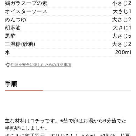
鶏ガラスープの素
小さじ2
オイスターソース
大さじ1
めんつゆ
大さじ2
胡麻油
大さじ1
黒酢
大さじ5
三温糖(砂糖)
大さじ2
水
200ml
料理を安全に楽しむための注意事項
手順
主な材料はコチラです。※茹で卵はお湯から6分茹でた
半熟卵にしました。
ボウルに鶏手羽元、すりおろししょうが、紹興酒、片栗