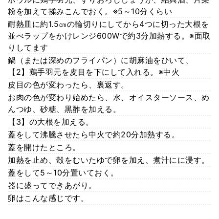
粉を加えて揉みこんでおく。※5～10分くらい
耐熱皿に約1.5㎝の輪切りにしてから4つに切った大根を
並べラップをかけレンジ600Wで約3分加熱する。※面取
りしてます
鍋（または深めのフライパン）に胡麻油をひいて、
【2】鶏手羽元を皮目を下にして入れる。※中火
皮目の色が変わったら、裏返す。
お肉の色が変わり始めたら、水、オイスターソース、め
んつゆ、砂糖、黒酢を加える。
【3】の大根を加える。
蓋をして沸騰させたら中火で約20分加熱する。
蓋を開けたところ。
加熱を止め、殻をむいたゆで卵を加え、煮汁にに浸す。
蓋をして5～10分置いておく。
器に盛ってできあがり。
卵はこんな感じです。