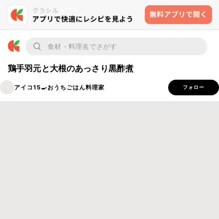
鶏手羽元と大根のあっさり黒酢煮
アイコ15🍳おうちごはん料理家
フォロー