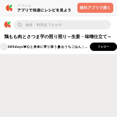
鶏もも肉とさつま芋の照り照り～生姜・味噌仕立て～
365days💓‪心と身体に寄り添う🏠おうちごはん￤穂ノcafe
フォロー