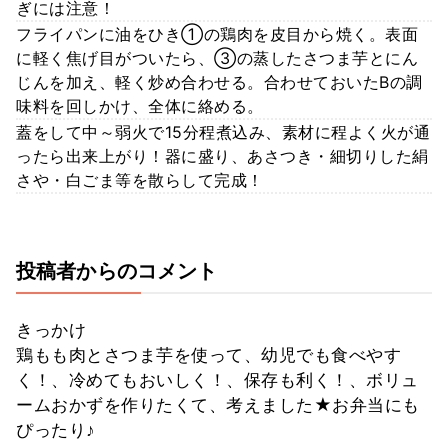
ぎには注意！
フライパンに油をひき①の鶏肉を皮目から焼く。表面
に軽く焦げ目がついたら、③の蒸したさつま芋とにん
じんを加え、軽く炒め合わせる。合わせておいたBの調
味料を回しかけ、全体に絡める。
蓋をして中～弱火で15分程煮込み、素材に程よく火が通
ったら出来上がり！器に盛り、あさつき・細切りした絹
さや・白ごま等を散らして完成！
投稿者からのコメント
きっかけ
鶏もも肉とさつま芋を使って、幼児でも食べやす
く！、冷めてもおいしく！、保存も利く！、ボリュ
ームおかずを作りたくて、考えました★お弁当にも
ぴったり♪