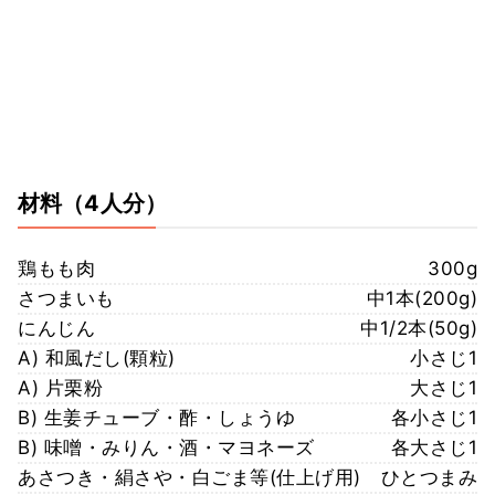
材料
（4人分）
鶏もも肉
300g
さつまいも
中1本(200g)
にんじん
中1/2本(50g)
A) 和風だし(顆粒)
小さじ1
A) 片栗粉
大さじ1
B) 生姜チューブ・酢・しょうゆ
各小さじ1
B) 味噌・みりん・酒・マヨネーズ
各大さじ1
あさつき・絹さや・白ごま等(仕上げ用)
ひとつまみ