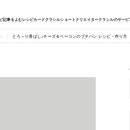
ピ
記事をよむ
レシピカード
クラシルショート
クリエイター
クラシルのサービ
ン
とろ～り香ばし♪チーズ＆ベーコンのプチパン レシピ・作り方