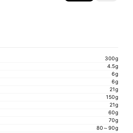
300g
4.5g
6g
6g
21g
150g
21g
60g
70g
80～90g