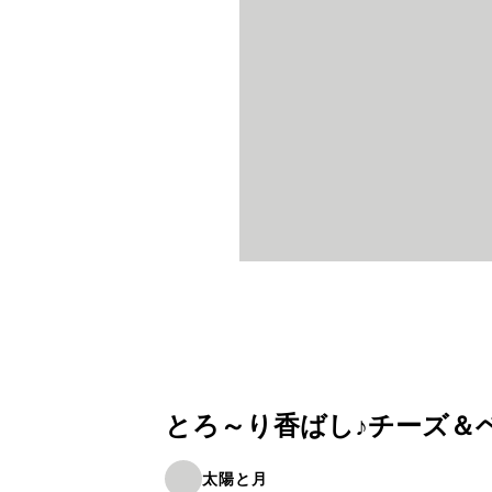
とろ～り香ばし♪チーズ＆
太陽と月