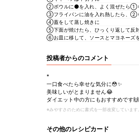
②ボウルに⚫を入れ、よく混ぜたら①
③フライパンに油を入れ熱したら、②
④蓋をして蒸し焼きに
⑤下面が焼けたら、ひっくり返して反
⑥お皿に移して、ソースとマヨネーズを
投稿者からのコメント
*
一口食べたら幸せな気分に😳✨
美味しいがとまりません😂
ダイエット中の方にもおすすめです🙌
※みやすさのために書式を一部改変しています
その他のレシピカード