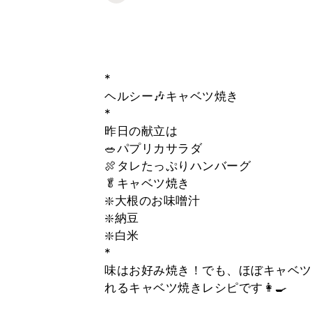
*
ヘルシー🎶キャベツ焼き
*
昨日の献立は
🥗パプリカサラダ
🍖タレたっぷりハンバーグ
🥬キャベツ焼き
❇️大根のお味噌汁
❇️納豆
❇️白米
*
味はお好み焼き！でも、ほぼキャベツ
れるキャベツ焼きレシピです👩‍🍳