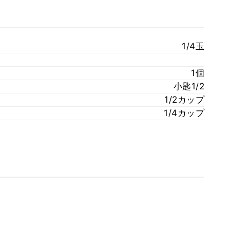
1/4玉
1個
小匙1/2
1/2カップ
1/4カップ