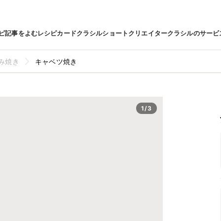
ピ
記事をよむ
レシピカード
クラシルショート
クリエイター
クラシルのサービ
み焼き
キャベツ焼き
1/3