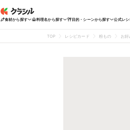
食材から探す
料理名から探す
目的・シーンから探す
公式レシ
TOP
レシピカード
粉もの
お好