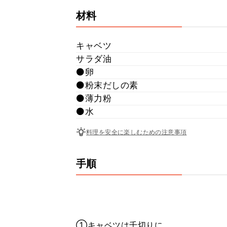
材料
キャベツ
サラダ油
⚫卵
⚫粉末だしの素
⚫薄力粉
⚫水
料理を安全に楽しむための注意事項
手順
①キャベツは千切りに