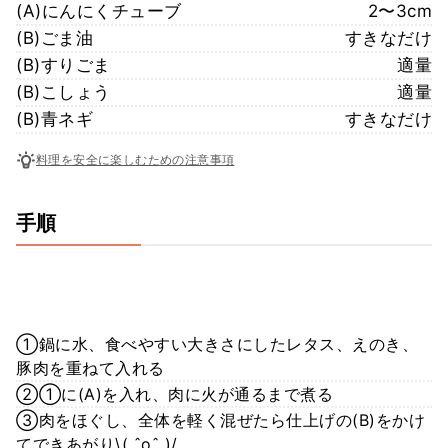
(A)にんにくチューブ
2〜3cm
(B)ごま油
すきなだけ
(B)すりごま
適量
(B)こしょう
適量
(B)青ネギ
すきなだけ
料理を安全に楽しむための注意事項
手順
①鍋に水、食べやすい大きさにしたレタス、えのき、
豚肉を重ねて入れる
②①に(A)を入れ、肉に火が通るまで煮る
③肉をほぐし、全体を軽く混ぜたら仕上げの(B)をかけ
てできあがり\( ˆoˆ )/