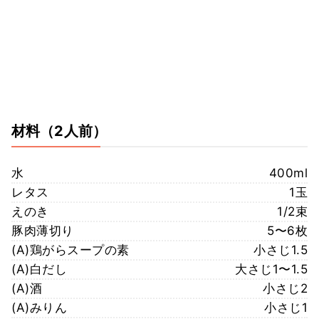
材料
（2人前）
水
400ml
レタス
1玉
えのき
1/2束
豚肉薄切り
5〜6枚
(A)鶏がらスープの素
小さじ1.5
(A)白だし
大さじ1〜1.5
(A)酒
小さじ2
(A)みりん
小さじ1