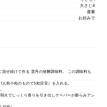
大さじ4
適量
お好みで
念に混ぜ続けて作る 雲丹の発酵調味料。 この調味料も
ー(1人前小粒のもので5粒目安）を入れる。
る。
かけ弱火でじっくり香りを引き出しケーパーが膨らみアン
2を目安）