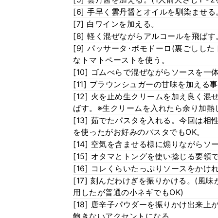
[6] 手早く雲丹醤とオイルを馴染ませ
[7] 白ワインを加える。
[8] 軽く混ぜながらアルコールを飛ばす
[9] パッサータ･ポモドーロ(裏ごし
なトマトペーストを使う。
[10] ゴムべらで混ぜながらソースを
[11] ブラウンシュガーの甘味を加え
[12] 火を止め生クリームを加え良く
ばす。※生クリームを入れたら余り加熱
[13] 茹でたパスタを入れる。今回は
を使ったがお好みのパスタでもOK。
[14] 空気を含ませる様に煽りながら
[15] オタマとトングを使い捻じる要領
[16] コレくらいたっぷりソースをか
[17] 刻んだわけぎを振りかける。(
用したが普通の小ネギでもOK)
[18] 唐辛子パウダーを振りかけ出来
飽きないアクセントになる。