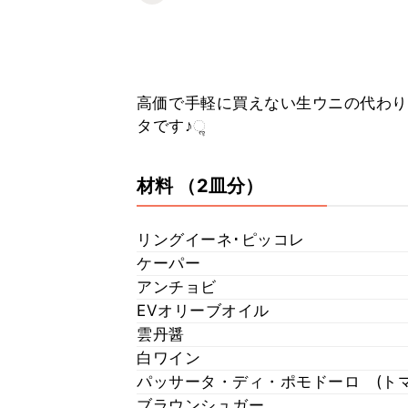
高価で手軽に買えない生ウニの代わり
タです♪ૢ
材料
（2皿分）
リングイーネ･ピッコレ
ケーパー
アンチョビ
EVオリーブオイル
雲丹醤
白ワイン
パッサータ・ディ・ポモドーロ (ト
ブラウンシュガー