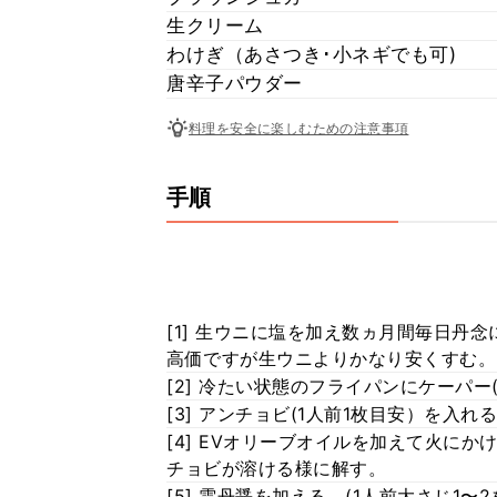
生クリーム
わけぎ（あさつき･小ネギでも可)
唐辛子パウダー
料理を安全に楽しむための注意事項
手順
[1] 生ウニに塩を加え数ヵ月間毎日丹
高価ですが生ウニよりかなり安くすむ。
[2] 冷たい状態のフライパンにケーパ
[3] アンチョビ(1人前1枚目安）を入れ
[4] EVオリーブオイルを加えて火に
チョビが溶ける様に解す。
[5] 雲丹醤を加える。(1人前大さじ1〜