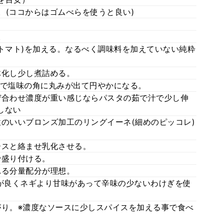
る。(ココからはゴムべらを使うと良い)
。
したトマト)を加える。なるべく調味料を加えていない純粋
一体化し少し煮詰める。
る事で塩味の角に丸みが出て円やかになる。
混ぜ合わせ濃度が重い感じならパスタの茹で汁で少し伸
しない
相性のいいブロンズ加工のリングイーネ(細めのピッコレ)
ソースと絡ませ乳化させる。
で盛り付ける。
けれる分量配分が理想。
風味が良くネギより甘味があって辛味の少ないわけぎを使
上がり。※濃度なソースに少しスパイスを加える事で食べ