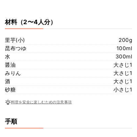
材料
（2〜4人分）
里芋(小)
200g
昆布つゆ
100ml
水
300ml
醤油
大さじ1
みりん
大さじ1
酒
大さじ1
砂糖
小さじ1
料理を安全に楽しむための注意事項
手順