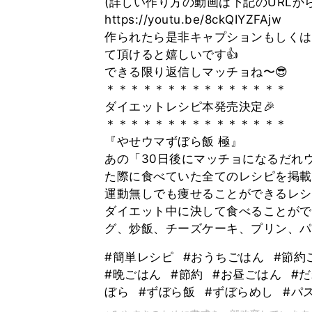
(詳しい作り方の動画は下記のURLから
https://youtu.be/8ckQIYZFAjw
作られたら是非キャプションもしくはスト
て頂けると嬉しいです👍
できる限り返信しマッチョね〜😎
＊＊＊＊＊＊＊＊＊＊＊＊＊＊＊
ダイエットレシピ本発売決定🎉
＊＊＊＊＊＊＊＊＊＊＊＊＊＊＊
『やせウマずぼら飯 極』
あの「30日後にマッチョになるだれ
た際に食べていた全てのレシピを掲載
運動無しでも痩せることができるレシ
ダイエット中に決して食べることがで
グ、炒飯、チーズケーキ、プリン、パン
#簡単レシピ
#おうちごはん
#節約
#晩ごはん
#節約
#お昼ごはん
#
ぼら
#ずぼら飯
#ずぼらめし
#パ