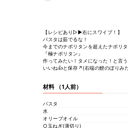
【レシピあり▷▶︎右にスワイプ！】
パスタは茹でるな！
今までのナポリタンを超えたナポリタ
『極ナポリタン』
作ってみたい！タメになった！と言う
いいね👍と保存↗️(右端の鯉のぼり
材料
（1人前）
パスタ
水
オリーブオイル
○玉ねぎ(薄切り)