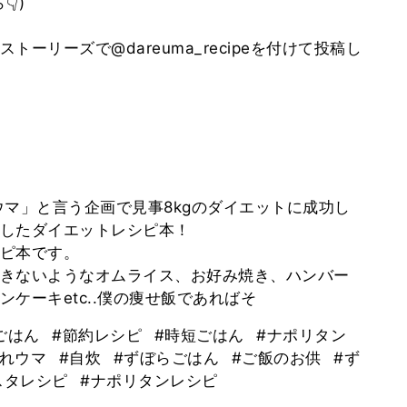
)
ーリーズで@dareuma_recipeを付けて投稿し
ウマ」と言う企画で見事8kgのダイエットに成功し
したダイエットレシピ本！
ピ本です。
きないようなオムライス、お好み焼き、ハンバー
ケーキetc..僕の痩せ飯であればそ
ごはん
#節約レシピ
#時短ごはん
#ナポリタン
だれウマ
#自炊
#ずぼらごはん
#ご飯のお供
#ず
スタレシピ
#ナポリタンレシピ