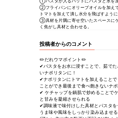
①パスタが入るバットにパスタと水を加
②フライパンにオリーブオイルを加え
トマトを加えて潰し水分を飛ばすように
③具材を片隅に寄せ空いたスペースに
く焦がし具材と合わせる。
投稿者からのコメント
✏️だれウマポイント✏️
✔︎パスタをお水に浸すことで、茹で
いナポリタンに！
✔︎ナポリタンにトマトを加えること
ことができ最後まで食べ飽きないナポ
✔︎ ケチャップを鍋肌で炒めること
と甘みを凝縮させられる
✔︎調味液で味付けした具材とパスタ
うま味や風味をしっかり染み込ませる