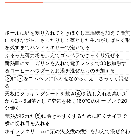
ボールに卵を割り入れてときほぐし三温糖を加えて湯煎
にかけながら、もったりして落とした生地がしばらく形
を残すまでハンドミキサーで泡立てる
ふるった薄力粉を加えてゴムベラでさっくり混ぜる
耐熱皿にマーガリンを入れて電子レンジで30秒加熱す
るコーヒーパウダーとお湯を混ぜたものを加える
②に③をゴムベラに伝わせながら加え、さっくり混ぜ
る
天板にクッキングシートを敷き④を流し入れる高い所
から2～3回落として空気を抜く180℃のオーブンで20
分焼く
荒熱が取れた⑤に巻きやすくするために軽くナイフで
横に切れ目を入れる
ホイップクリームに栗の渋皮煮の煮汁を加えて混ぜ合わ