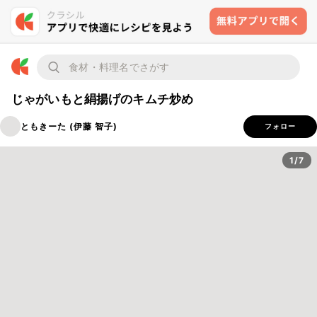
じゃがいもと絹揚げのキムチ炒め
ともきーた (伊藤 智子)
フォロー
1/7