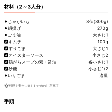
材料
（2～3人分）
⚫︎じゃがいも
3個(300g)
⚫︎絹揚げ
270g
⚫︎ごま油
大さじ1
🅰️キムチ
100g
🅰️すりごま
大さじ1
🅰️オイスターソース
小さじ2
🅰️鶏がらスープの素・醤油
各小さじ1
🅰️砂糖
小さじ1/2
⚫︎いりごま
適量
料理を安全に楽しむための注意事項
手順