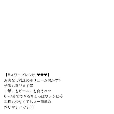
【#スワイプレシピ ❤️❤️❤️】
お肉なし満足のボリュームおかず✨
子供も喜びます🧒
ご飯にもビールにも合う🍚🍺
6〜7分でできるちょっぱやレシピ💨
工程も少なくてちょー簡単👍
作りやすいです🙆‍♀️