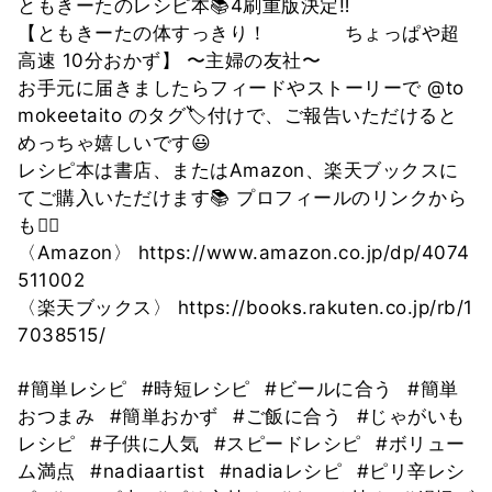
ともきーたのレシピ本📚4刷重版決定‼️
【ともきーたの体すっきり！ ちょっぱや超
高速 10分おかず】 〜主婦の友社〜
お手元に届きましたらフィードやストーリーで @to
mokeetaito のタグ🏷付けで、ご報告いただけると
めっちゃ嬉しいです😃
レシピ本は書店、またはAmazon、楽天ブックスに
てご購入いただけます📚 プロフィールのリンクから
も🙆‍♀️
〈Amazon〉 https://www.amazon.co.jp/dp/4074
511002
〈楽天ブックス〉 https://books.rakuten.co.jp/rb/1
7038515/
#簡単レシピ
#時短レシピ
#ビールに合う
#簡単
おつまみ
#簡単おかず
#ご飯に合う
#じゃがいも
レシピ
#子供に人気
#スピードレシピ
#ボリュー
ム満点
#nadiaartist
#nadiaレシピ
#ピリ辛レシ