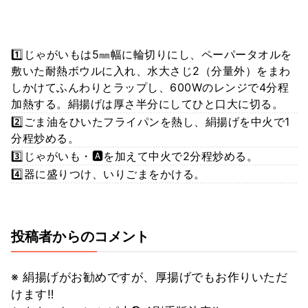
1️⃣じゃがいもは5㎜幅に輪切りにし、ペーパータオルを
敷いた耐熱ボウルに入れ、水大さじ2（分量外）をまわ
しかけてふんわりとラップし、600Wのレンジで4分程
加熱する。絹揚げは厚さ半分にしてひと口大に切る。
2️⃣ごま油をひいたフライパンを熱し、絹揚げを中火で1
分程炒める。
3️⃣じゃがいも・🅰️を加えて中火で2分程炒める。
4️⃣器に盛りつけ、いりごまをかける。
投稿者からのコメント
※ 絹揚げがお勧めですが、厚揚げでもお作りいただ
けます‼️