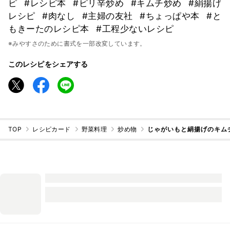
ピ
#レシピ本
#ピリ辛炒め
#キムチ炒め
#絹揚げ
レシピ
#肉なし
#主婦の友社
#ちょっぱや本
#と
もきーたのレシピ本
#工程少ないレシピ
※みやすさのために書式を一部改変しています。
このレシピをシェアする
TOP
レシピカード
野菜料理
炒め物
じゃがいもと絹揚げのキム