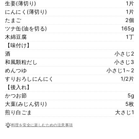
生姜(薄切り)
1片
にんにく(薄切り)
1片
たまご
2個
ツナ缶(油を切る)
165g
木綿豆腐
1丁
【味付け】
酒
小さじ2
和風顆粒だし
小さじ3
めんつゆ
小さじ1～2
すりおろしにんにく
1/2片
【後入れ】
かつお節
5g
大葉(みじん切り)
5枚
煎り白ごま
大さじ1
料理を安全に楽しむための注意事項