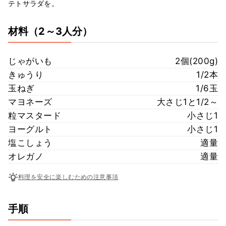
テトサラダを。
材料
（2～3人分）
じゃがいも
2個(200g)
きゅうり
1/2本
玉ねぎ
1/6玉
マヨネーズ
大さじ1と1/2～
粒マスタード
小さじ1
ヨーグルト
小さじ1
塩こしょう
適量
オレガノ
適量
料理を安全に楽しむための注意事項
手順