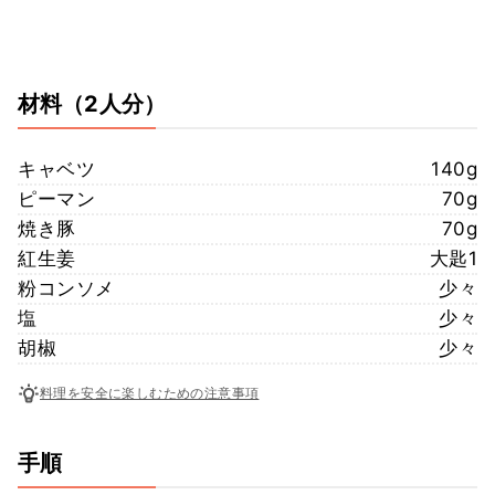
材料
（2人分）
キャベツ
140g
ピーマン
70g
焼き豚
70g
紅生姜
大匙1
粉コンソメ
少々
塩
少々
胡椒
少々
料理を安全に楽しむための注意事項
手順