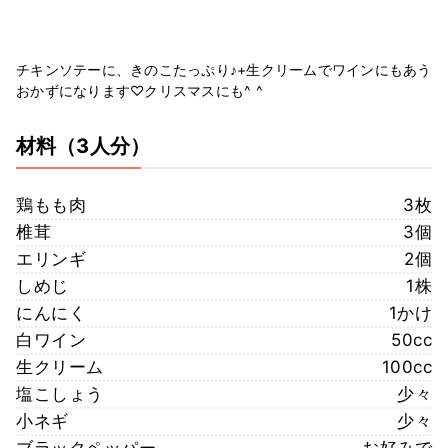
チキンソテーに、きのこたっぷり♪+生クリームでワインにもあう
おかずになります♡クリスマスにも^ ^
材料
（3人分）
鶏もも肉
3枚
椎茸
3個
エリンギ
2個
しめじ
1株
にんにく
1かけ
白ワイン
50cc
生クリーム
100cc
塩こしょう
少々
小ネギ
少々
ブラックペッパー
お好みで