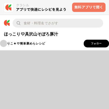
ほっこり♡具沢山そぼろ豚汁
りこ★♡簡単褒めらレシピ
フォロー