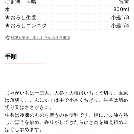
ごま油、味噌
適量
水
800ml
★おろし生姜
小匙1/3
★おろしニンニク
小匙1/4
料理を安全に楽しむための注意事項
手順
じゃがいもは一口大、人参・大根はいちょう切り、玉葱
は薄切り、こんにゃくは手で小さくちぎり、牛蒡は斜め
切り又はささがきに。
牛蒡は冷凍のものを使うのも便利です。鍋にごま油を熱
しごぼうを炒め、香りがしてきたらひき肉を加え粗めに
ほぐし炒めます。