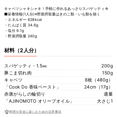
キャベツシャキシャキ！手軽に作れるあっさりスパゲッティ☆
■栄養情報(1人分)※野菜摂取量はきのこ類・いも類を除く
・エネルギー 628kcal
・たんぱく質 34.6g
・塩分 6.1g
・野菜摂取量 240g
材料
（2人分）
スパゲッティ・1.5㎜
200g
豚こま切れ肉
150g
キャベツ
8枚（480g）
「Cook Do 香味ペースト」
24cm（17g）
赤唐がらしの輪切り
適量
「AJINOMOTO オリーブオイル」
大さじ1
料理を安全に楽しむための注意事項