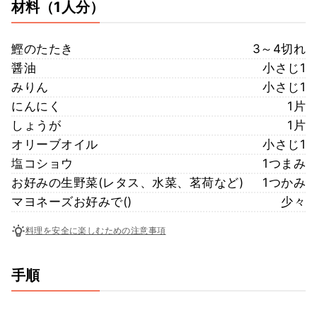
材料
（1人分）
鰹のたたき
3～4切れ
醤油
小さじ1
みりん
小さじ1
にんにく
1片
しょうが
1片
オリーブオイル
小さじ1
塩コショウ
1つまみ
お好みの生野菜(レタス、水菜、茗荷など)
1つかみ
マヨネーズお好みで()
少々
料理を安全に楽しむための注意事項
手順