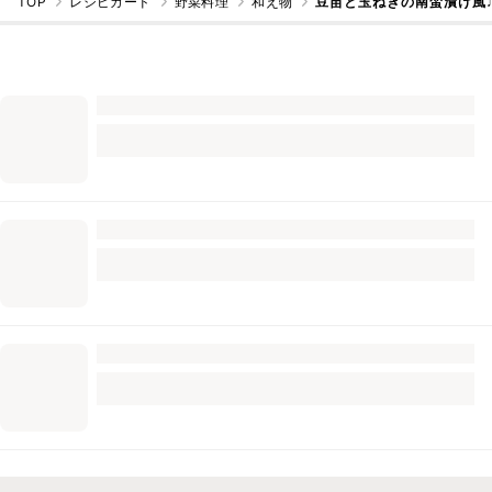
TOP
レシピカード
野菜料理
和え物
豆苗と玉ねぎの南蛮漬け風♩