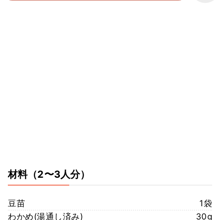
材料
（2〜3人分）
豆苗
1袋
わかめ(湯通し済み)
30g