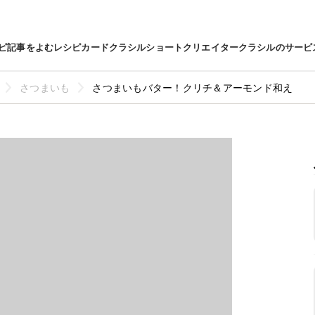
ピ
記事をよむ
レシピカード
クラシルショート
クリエイター
クラシルのサービ
さつまいも
さつまいもバター！クリチ＆アーモンド和え