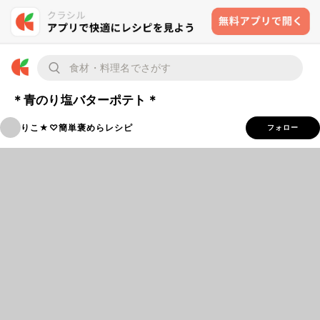
＊青のり塩バターポテト＊
りこ★♡簡単褒めらレシピ
フォロー