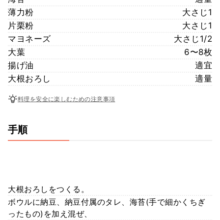
薄力粉
大さじ1
片栗粉
大さじ1
マヨネーズ
大さじ1/2
大葉
6〜8枚
揚げ油
適宜
大根おろし
適量
料理を安全に楽しむための注意事項
手順
大根おろしをつくる。
ボウルに納豆、納豆付属のタレ、海苔(手で細かくちぎ
ったもの)を加え混ぜ、