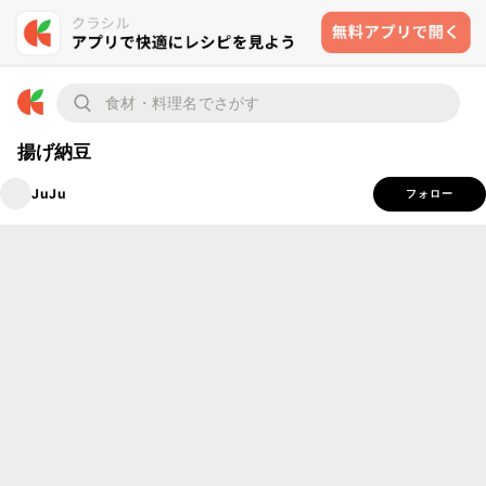
揚げ納豆
JuJu
フォロー