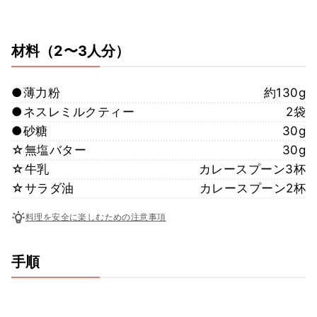
材料
（2〜3人分）
●薄力粉
約130g
●ネスレミルクティー
2袋
●砂糖
30g
☆無塩バター
30g
☆牛乳
カレースプーン3杯
☆サラダ油
カレースプーン2杯
料理を安全に楽しむための注意事項
手順