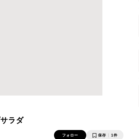
プサラダ
フォロー
保存
1件