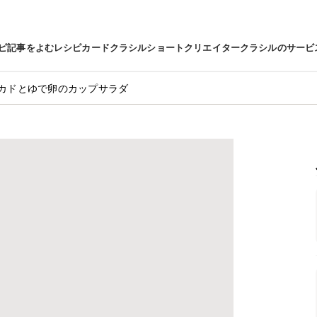
ピ
記事をよむ
レシピカード
クラシルショート
クリエイター
クラシルのサービ
カドとゆで卵のカップサラダ