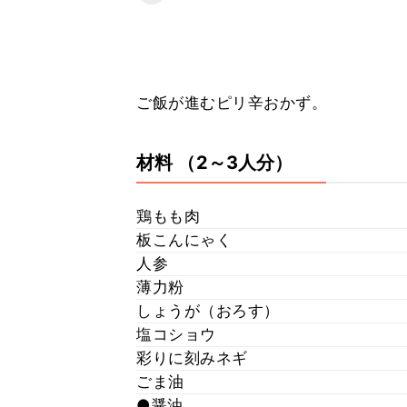
ご飯が進むピリ辛おかず。
材料
（2～3人分）
鶏もも肉
板こんにゃく
人参
薄力粉
しょうが（おろす）
塩コショウ
彩りに刻みネギ
ごま油
●醤油