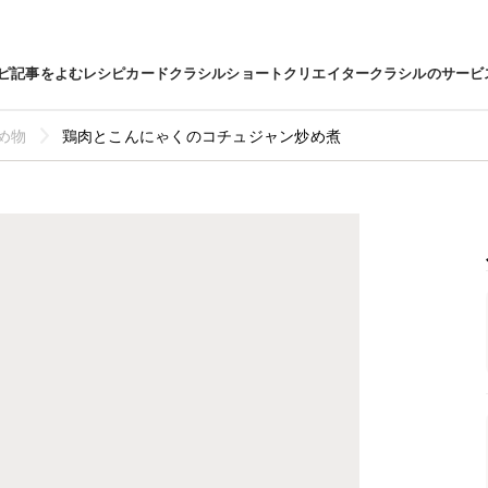
ピ
記事をよむ
レシピカード
クラシルショート
クリエイター
クラシルのサービ
め物
鶏肉とこんにゃくのコチュジャン炒め煮