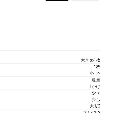
大きめ1枚
1枚
小1本
適量
1かけ
少々
少し
大1/2
大1と1/2