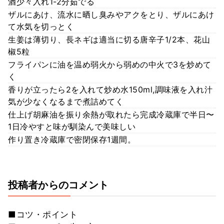
酒少々入れ1-2分茹でる
ザルにあけ、流水に晒し臭みやアクをとり、ザルにあけ
て水気を切っとく
生姜は薄切り、長ネギは適当に切る唐辛子1/2本、花山
椒5粒
フライパンに油を温め弱火から弱めの中火で3を炒めて
く
香りが立ったら2を入れて炒め水150ml,調味液を入れ汁
気が少なくなるまで煮詰めてく
仕上げ胡麻油を振り余熱が取れたら完成冷蔵庫で半日〜
1日冷やすと味が馴染んで美味しい
作り置き冷蔵庫で密閉保存1週間。
投稿者からのコメント
■コツ・ポイント