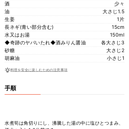
酒
少々
油
大さじ1.5
生姜
1片
長ネギ(青い部分含む)
15cm
水又はお湯
150ml
◆奇跡のヤバいたれ◆酒みりん醤油
各大さじ3
砂糖
大さじ2
胡麻油
小さじ1
料理を安全に楽しむための注意事項
手順
水煮筍は角切りにし、沸騰した湯の中に塩ひとつまみ、