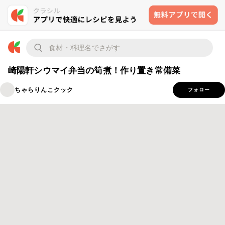
崎陽軒シウマイ弁当の筍煮！作り置き常備菜
ちゃらりんこクック
フォロー