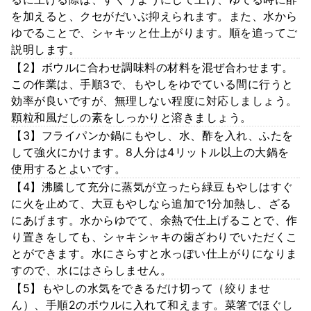
を加えると、クセがだいぶ抑えられます。また、水から
ゆでることで、シャキッと仕上がります。順を追ってご
説明します。
【2】ボウルに合わせ調味料の材料を混ぜ合わせます。
この作業は、手順3で、もやしをゆでている間に行うと
効率が良いですが、無理しない程度に対応しましょう。
顆粒和風だしの素をしっかりと溶きましょう。
【3】フライパンか鍋にもやし、水、酢を入れ、ふたを
して強火にかけます。8人分は4リットル以上の大鍋を
使用するとよいです。
【4】沸騰して充分に蒸気が立ったら緑豆もやしはすぐ
に火を止めて、大豆もやしなら追加で1分加熱し、ざる
にあげます。水からゆでて、余熱で仕上げることで、作
り置きをしても、シャキシャキの歯ざわりでいただくこ
とができます。水にさらすと水っぽい仕上がりになりま
すので、水にはさらしません。
【5】もやしの水気をできるだけ切って（絞りませ
ん）、手順2のボウルに入れて和えます。菜箸でほぐし