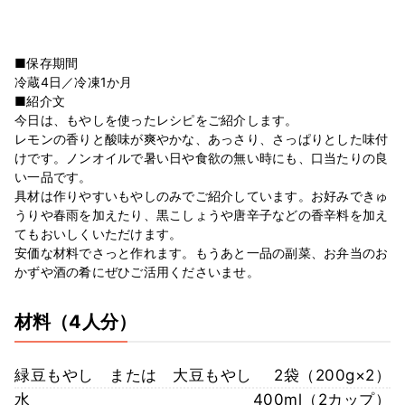
■保存期間
冷蔵4日／冷凍1か月
■紹介文
今日は、もやしを使ったレシピをご紹介します。
レモンの香りと酸味が爽やかな、あっさり、さっぱりとした味付
けです。ノンオイルで暑い日や食欲の無い時にも、口当たりの良
い一品です。
具材は作りやすいもやしのみでご紹介しています。お好みできゅ
うりや春雨を加えたり、黒こしょうや唐辛子などの香辛料を加え
てもおいしくいただけます。
安価な材料でさっと作れます。もうあと一品の副菜、お弁当のお
かずや酒の肴にぜひご活用くださいませ。
材料
（4人分）
緑豆もやし または 大豆もやし
2袋（200g×2）
水
400ml（2カップ）