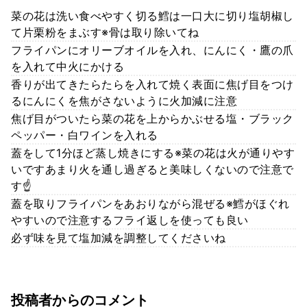
菜の花は洗い食べやすく切る鱈は一口大に切り塩胡椒し
て片栗粉をまぶす※骨は取り除いてね
フライパンにオリーブオイルを入れ、にんにく・鷹の爪
を入れて中火にかける
香りが出てきたらたらを入れて焼く表面に焦げ目をつけ
るにんにくを焦がさないように火加減に注意
焦げ目がついたら菜の花を上からかぶせる塩・ブラック
ペッパー・白ワインを入れる
蓋をして1分ほど蒸し焼きにする※菜の花は火が通りやす
いですあまり火を通し過ぎると美味しくないので注意で
す☝
蓋を取りフライパンをあおりながら混ぜる※鱈がほぐれ
やすいので注意するフライ返しを使っても良い
必ず味を見て塩加減を調整してくださいね
投稿者からのコメント