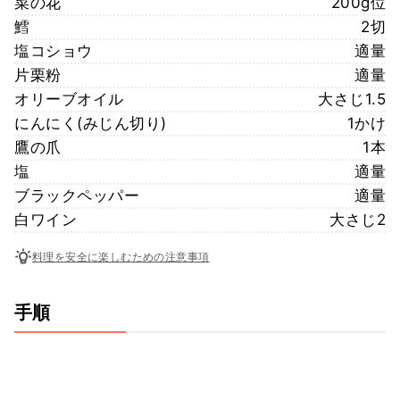
菜の花
200g位
鱈
2切
塩コショウ
適量
片栗粉
適量
オリーブオイル
大さじ1.5
にんにく(みじん切り)
1かけ
鷹の爪
1本
塩
適量
ブラックペッパー
適量
白ワイン
大さじ2
料理を安全に楽しむための注意事項
手順