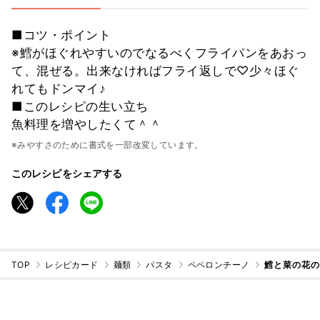
■コツ・ポイント
※鱈がほぐれやすいのでなるべくフライパンをあおっ
て、混ぜる。出来なければフライ返しで♡少々ほぐ
れてもドンマイ♪
■このレシピの生い立ち
魚料理を増やしたくて＾＾
※みやすさのために書式を一部改変しています。
このレシピをシェアする
TOP
レシピカード
麺類
パスタ
ペペロンチーノ
鱈と菜の花