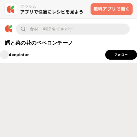
鱈と菜の花のペペロンチーノ
donpintan
フォロー