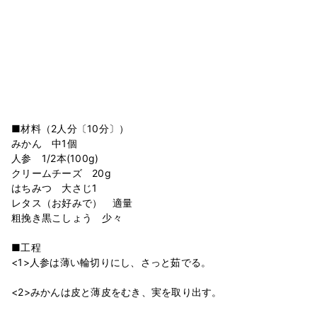
■材料（2人分〔10分〕）
みかん 中1個
人参 1/2本(100g)
クリームチーズ 20g
はちみつ 大さじ1
レタス（お好みで） 適量
粗挽き黒こしょう 少々
■工程
<1>人参は薄い輪切りにし、さっと茹でる。
<2>みかんは皮と薄皮をむき、実を取り出す。