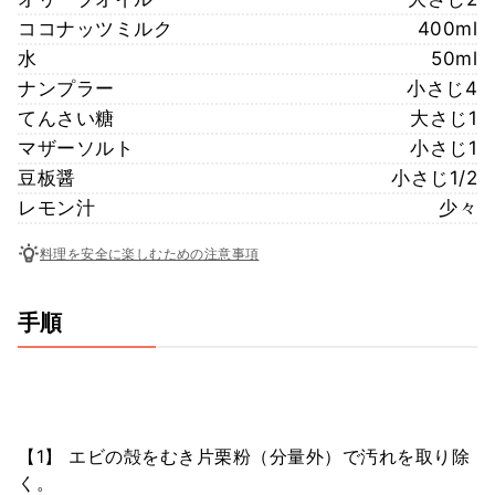
ココナッツミルク
400ml
水
50ml
ナンプラー
小さじ4
てんさい糖
大さじ1
マザーソルト
小さじ1
豆板醤
小さじ1/2
レモン汁
少々
料理を安全に楽しむための注意事項
手順
【1】 エビの殻をむき片栗粉（分量外）で汚れを取り除
く。