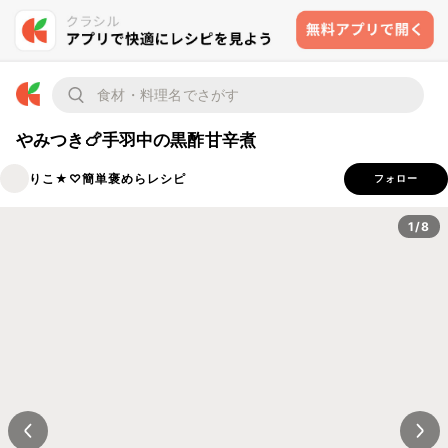
やみつき🍗手羽中の黒酢甘辛煮
りこ★♡簡単褒めらレシピ
フォロー
1/8