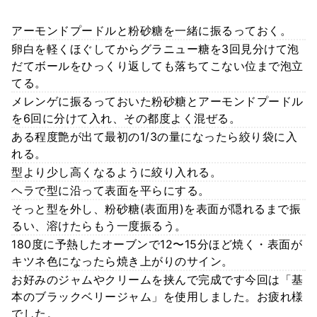
アーモンドプードルと粉砂糖を一緒に振るっておく。
卵白を軽くほぐしてからグラニュー糖を3回見分けて泡
だてボールをひっくり返しても落ちてこない位まで泡立
てる。
メレンゲに振るっておいた粉砂糖とアーモンドプードル
を6回に分けて入れ、その都度よく混ぜる。
ある程度艶が出て最初の1/3の量になったら絞り袋に入
れる。
型より少し高くなるように絞り入れる。
ヘラで型に沿って表面を平らにする。
そっと型を外し、粉砂糖(表面用)を表面が隠れるまで振
るい、溶けたらもう一度振るう。
180度に予熱したオーブンで12〜15分ほど焼く・表面が
キツネ色になったら焼き上がりのサイン。
お好みのジャムやクリームを挟んで完成です今回は「基
本のブラックベリージャム」を使用しました。お疲れ様
でした。