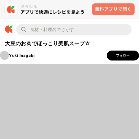
大豆のお肉でほっこり美肌スープ☆
Yuki Inagaki
フォロー