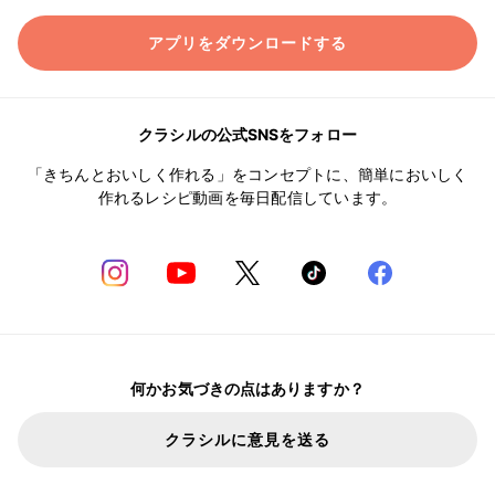
アプリをダウンロードする
クラシルの公式SNSをフォロー
「きちんとおいしく作れる」をコンセプトに、簡単においしく
作れるレシピ動画を毎日配信しています。
何かお気づきの点はありますか？
クラシルに意見を送る