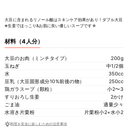
大豆に含まれるリノール酸はスキンケア効果があり！ダブル大豆
➕生姜でほっこり&お肌に良い優しいスープです☆
材料
（4人分）
大豆のお肉（ミンチタイプ）
200g
玉ねぎ
中1/2個
水
350cc
豆乳（大豆固形成分10%前後の物）
250cc
鶏ガラスープ（顆粒）
小2〜3
すりおろし生姜
2かけ
ごま油
適量少々
水溶き片栗粉
片栗粉小2+水小2
料理を安全に楽しむための注意事項