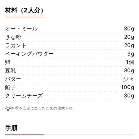
材料
（2人分）
オートミール
30g
きな粉
20g
ラカント
20g
ベーキングパウダー
3g
卵
1個
豆乳
80g
バター
少々
餡子
100g
クリームチーズ
30g
料理を安全に楽しむための注意事項
手順