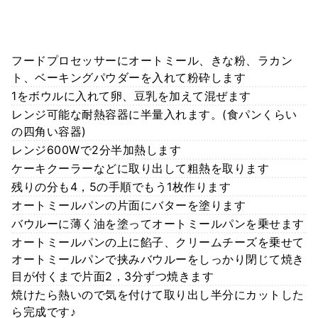
フードプロセッサーにオートミール、きな粉、ラカン
ト、ベーキングパウダーを入れて粉砕します
1をボウルに入れて卵、豆乳を加えて混ぜます
レンジ可能な耐熱容器に半量入れます。(食パンくらい
の四角い容器)
レンジ600Wで2分半加熱します
ケーキクーラーなどに取り出して粗熱を取ります
残りの分も4，5の手順でもう1枚作ります
オートミールパンの片面にバターを塗ります
バウルーに薄く油を塗ってオートミールパンを乗せます
オートミールパンの上に餡子、クリームチーズを乗せて
オートミールパンで挟みバウルーをしっかり閉じて焼き
目が付くまで片面2，3分ずつ焼きます
焼けたら熱いので気を付けて取り出し半分にカットした
ら完成です♪