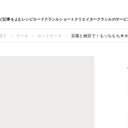
ピ
記事をよむ
レシピカード
クラシルショート
クリエイター
クラシルのサービ
菓子
ケーキ
ホットケーキ
豆腐と納豆で！もっちもち☆ホ