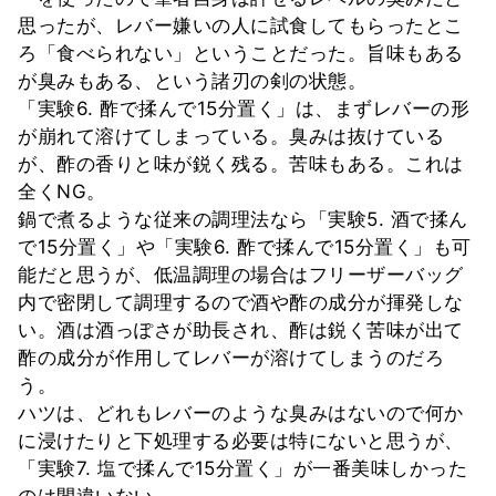
思ったが、レバー嫌いの人に試食してもらったとこ
ろ「食べられない」ということだった。旨味もある
が臭みもある、という諸刃の剣の状態。
「実験6. 酢で揉んで15分置く」は、まずレバーの形
が崩れて溶けてしまっている。臭みは抜けている
が、酢の香りと味が鋭く残る。苦味もある。これは
全くNG。
鍋で煮るような従来の調理法なら「実験5. 酒で揉ん
で15分置く」や「実験6. 酢で揉んで15分置く」も可
能だと思うが、低温調理の場合はフリーザーバッグ
内で密閉して調理するので酒や酢の成分が揮発しな
い。酒は酒っぽさが助長され、酢は鋭く苦味が出て
酢の成分が作用してレバーが溶けてしまうのだろ
う。
ハツは、どれもレバーのような臭みはないので何か
に浸けたりと下処理する必要は特にないと思うが、
「実験7. 塩で揉んで15分置く」が一番美味しかった
のは間違いない。