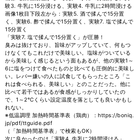
験3. 牛乳に15分浸ける、実験4. 牛乳に2時間浸ける
画像1枚目下段左から：実験5. 酒で揉んで15分置
く、実験6. 酢で揉んで15分置く、実験7. 塩で揉んで
15分置く
「実験7. 塩で揉んで15分置く」が圧勝！
臭みは抜けており、旨味がアップしていて、何もつ
けなくてもこれだけで美味しい。塩味がついている
から美味しく感じるという面もあるが、他の実験1～
6に塩をつけて食べたものと比べても圧倒的に美味し
い。レバー嫌いの人に試食してもらったところ「こ
れは食べられる、美味しい」とのことだった。他に
比べて若干ではあるが食感がしっかりしていたの
で、1～2℃くらい設定温度を落としても良いかもし
れない。
※低温調理 加熱時間基準表（鶏肉）：https://boniq.
jp/pdf/ttguide.pdf
（「加熱時間基準表」で検索もOK）
次に良かったのは「実験4. 牛乳に2時間浸ける」。