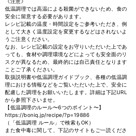
《注意》
低温調理では高温による殺菌ができないため、食の
安全に留意する必要があります。
レシピ記載の温度・時間設定をご参考いただき、例
として大きく温度設定を変更するなどはされないよ
うご注意ください。
なお、レシピ記載の設定をお守りいただいた上であ
っても、食材や調理環境などによっても安全面のリ
スクが異なるため、最終的には自己責任となります
ことご了承ください。
取扱説明書や低温調理ガイドブック、各種の低温調
理における情報などをご覧いただいた上で、安全に
配慮した調理をお願いいたします。詳細は下記URL
から参照下さいませ。
【低温調理のルール〜6つのポイント〜】
https://boniq.jp/recipe/?p=19886
（「低温調理 ルール」で検索もOK）
また食中毒に関して、下記のサイトもご一読くださ