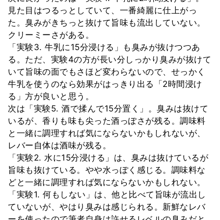
見た目はつるっとしていて、一番綺麗に仕上がっ
た。臭みがきちっと抜けて旨味も流出していない。
クリーミーさがある。
「実験3. 牛乳に15分浸ける」も臭みが抜けつつあ
る。ただ、実験4の方が長い分しっかり臭みが抜けて
いて旨味の面でもさほど変わらないので、せっかく
牛乳を使うのなら効果がはっきり出る「2時間浸け
る」方が良いと思う。
次は「実験5. 酒で揉んで15分置く」。臭みは抜けて
いるが、香りも味も尖った酒っぽさが残る。調味料
と一緒に調理すれば気にならないかもしれないが、
レバー自体は酒味が残る。
「実験2. 水に15分浸ける」は、臭みは抜けているが
旨味も抜けている。やや水っぽく感じる。調味料な
どと一緒に調理すれば気にならないかもしれない。
「実験1. 何もしない」は、他と比べて旨味が流出し
ていないが、やはり臭みは感じられる。新鮮なレバ
ーを使ったので筆者自身は許せるレベルの臭みだと