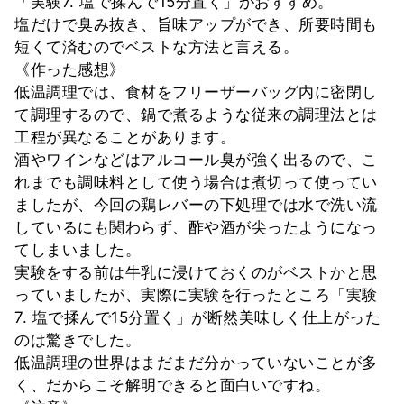
「実験7. 塩で揉んで15分置く」がおすすめ。
塩だけで臭み抜き、旨味アップができ、所要時間も
短くて済むのでベストな方法と言える。
《作った感想》
低温調理では、食材をフリーザーバッグ内に密閉し
て調理するので、鍋で煮るような従来の調理法とは
工程が異なることがあります。
酒やワインなどはアルコール臭が強く出るので、こ
れまでも調味料として使う場合は煮切って使ってい
ましたが、今回の鶏レバーの下処理では水で洗い流
しているにも関わらず、酢や酒が尖ったようになっ
てしまいました。
実験をする前は牛乳に浸けておくのがベストかと思
っていましたが、実際に実験を行ったところ「実験
7. 塩で揉んで15分置く」が断然美味しく仕上がった
のは驚きでした。
低温調理の世界はまだまだ分かっていないことが多
く、だからこそ解明できると面白いですね。