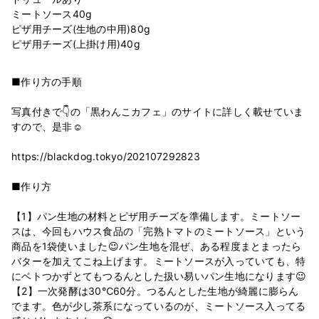
ミートソース40g
ピザ用チーズ(生地の中用)80g
■作り方の手順
写真付きで👇の「黒わんこカフェ」のサイトに詳しく載せていま
すので、是非☺️
https://blackdog.tokyo/202107292823
■作り方
【1】パン生地の材料とピザ用チーズを準備します。ミートソー
スは、今回もハウス食品の「完熟トマトのミートソース」という
商品を1袋使いました😉パン生地を混ぜ、ある程度まとまったら
バターを加えてこね上げます。ミートソースが入っていても、特
にベトつかずとてもつるんとした扱い易いパン生地になります😉
【2】一次発酵は30℃60分。つるんとした生地が綺麗に膨らん
でます。色が少し茶系になっているのが、ミートソース入ってる