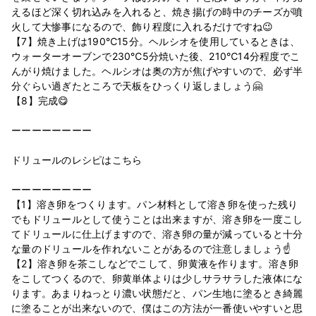
えるほど深く切れ込みを入れると、焼き揚げの時中のチーズが噴
火して大惨事になるので、飾り程度に入れるだけですね😉
【7】焼き上げは190℃15分。ヘルシオを使用しているときは、
ウォーターオーブンで230℃5分焼いた後、210℃14分程度でこ
んがり焼けました。ヘルシオは奥の方が焦げやすいので、必ず半
分ぐらい過ぎたところで天板をひっくり返しましょう🤗
【8】完成😋
ーーーーーーーー
ドリュールのレシピはこちら
ーーーーーーーー
【1】溶き卵をつくります。パン材料として溶き卵を使った残り
でもドリュールとして使うことは出来ますが、溶き卵を一度こし
てドリュールに仕上げますので、溶き卵の量が減っていると十分
な量のドリュールを作れないことがあるので注意しましょう☝
【2】溶き卵を茶こしなどでこして、卵黄液を作ります。溶き卵
をこしてつくるので、卵黄単体よりは少しサラサラした液体にな
ります。あまりねっとり濃い状態だと、パン生地に塗るとき綺麗
に塗ることが出来ないので、僕はこの方法が一番使いやすいと思