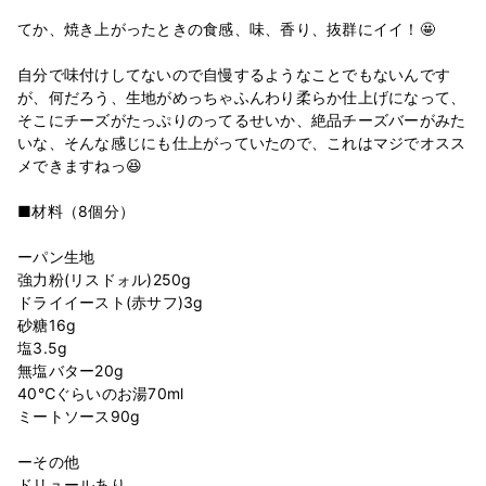
てか、焼き上がったときの食感、味、香り、抜群にイイ！🤩
自分で味付けしてないので自慢するようなことでもないんです
が、何だろう、生地がめっちゃふんわり柔らか仕上げになって、
そこにチーズがたっぷりのってるせいか、絶品チーズバーがみた
いな、そんな感じにも仕上がっていたので、これはマジでオスス
メできますねっ😆
■材料（8個分）
ーパン生地
強力粉(リスドォル)250g
ドライイースト(赤サフ)3g
砂糖16g
塩3.5g
無塩バター20g
40℃ぐらいのお湯70ml
ミートソース90g
ーその他
ドリュールあり