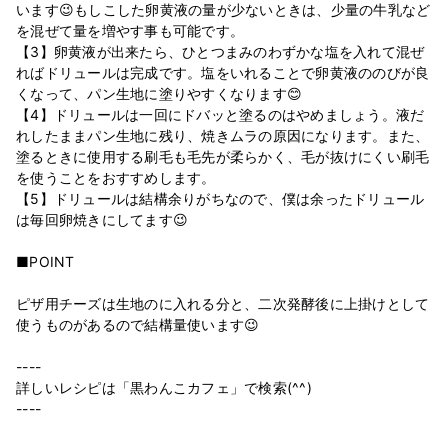
います😉もしこした卵黄液の量が少ないときは、少量の牛乳など
を混ぜて量を増やす事も可能です。
【3】卵黄液が出来たら、ひとつまみのわずかな塩を入れて混ぜ
ればドリュールは完成です。塩をいれることで卵黄液ののびが良
くなって、パン生地に塗りやすくなります😊
【4】ドリュールは一回にドバッと塗るのはやめましょう。液だ
れしたままパン生地に残り、焼きムラの原因になります。また、
塗るときに使用する刷毛も毛先が柔らかく、毛が抜けにくい刷毛
を使うことをおすすめします。
【5】ドリュールは結構余りがちなので、僕は余ったドリュール
は毎回卵焼きにしてます😉
■POINT
ピザ用チーズは生地のに入れる分と、二次発酵後に上掛けとして
使うものがあるので結構量使います😉
----
詳しいレシピは「黒わんこカフェ」で検索(^^)
----