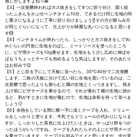
感じがしますよねっ😁
【3】一次発酵終わればガス抜きをして8つに切り分け、固く絞
ったふきんをかぶせベンチタイム10分。できるだけ同じ生地の同
じ重さになるように丁寧に切り分けましょう☝その方が膨らみ方
が同じぐらいになって、仕上がりが綺麗な丸パンになると思いま
す🙆
【4】ベンチタイムが終わったら、しっかりとガス抜きをして9c
mぐらいの円形に生地をのばし、ミートソースを塗ったところ
に、ピザ用チーズを10g乗せます。生地をもう少し広めに伸ばせ
ばもうちょっとチーズも包めるような気はしますが、そのあたり
はお好みで😉
【5】とじ目を下にして天板に並べたら、35℃40分で二次発酵
します。二枚の天板に分けて広い目に生地を置いているのは、二
次発酵で思ったよりも膨らむと隣の生地とくっつきますし、焼き
上げ前にピザチーズを乗せるので、それが垂れて横の生地に掛か
ると、剥がすときに生地が傷むので、生地は余裕を持って並べま
しょう🙂
【6】余熱をしている間に横一字に浅くクープを入れ、ドリュー
ルをしっかりと塗ります。牛乳でもドリュールの代わりになりま
すが、しっかりした茶色に仕上げたいときは、やっぱり卵をつか
ったほうがいいですね。クープを入れたらその上にピザ用チーズ
を乗せていきます。クープはお好みでイイと思いますが、中が見