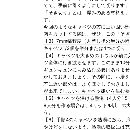
てて、手前に引くようにして切ります。
「そぎ切り」とは、厚みのある材料を、
す。
今回のようなキャベツの芯に近い固い部
肉をカットする際は、ぜひ、この「そぎ
【3】7mm幅程度（人差し指の半分の
キャベツ1/2個を半分または4つに切り
【4】キャベツを大きめのボウルか鍋に
ツ全体に行き渡らせます。このまま10
ギュンギュンにもみ込む必要はありませ
かしておきましょう。その間に、お湯を
芯に近い部分は、よくほぐしておきまし
が出来てしまい、キャベツ嫌いを生む要
【5】キャベツを浸ける熱湯（4人分1.
8人分を作る場合は、4リットル以上の
う。
【6】手順4のキャベツを熱湯に放ち、
やけどをしないよう、熱湯の取扱には充