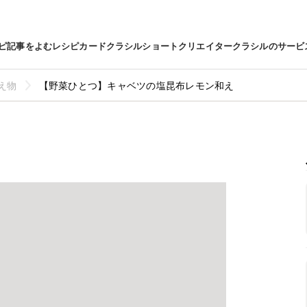
ピ
記事をよむ
レシピカード
クラシルショート
クリエイター
クラシルのサービ
え物
【野菜ひとつ】キャベツの塩昆布レモン和え