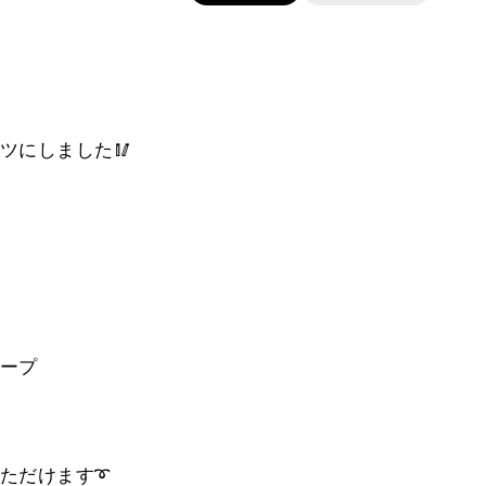
ツにしました🥢
ープ
ただけます➰