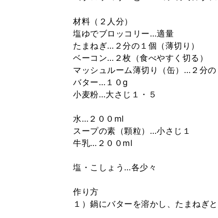
材料（２人分）
塩ゆでブロッコリー…適量
たまねぎ…２分の１個（薄切り）
ベーコン…２枚（食べやすく切る）
マッシュルーム薄切り（缶）…２分の
バター…１０g
小麦粉…大さじ１・５
水…２００ml
スープの素（顆粒）…小さじ１
牛乳…２００ml
塩・こしょう…各少々
作り方
１）鍋にバターを溶かし、たまねぎと