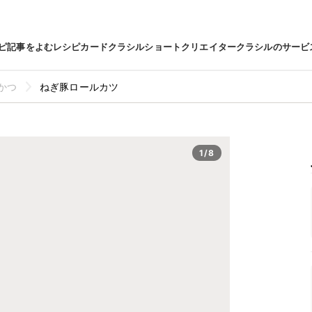
ピ
記事をよむ
レシピカード
クラシルショート
クリエイター
クラシルのサービ
かつ
ねぎ豚ロールカツ
1/8