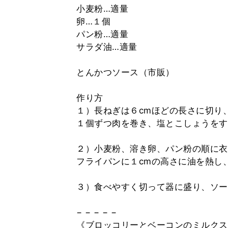
小麦粉…適量
卵…１個
パン粉…適量
サラダ油…適量
とんかつソース（市販）
作り方
１）長ねぎは６cmほどの長さに切り
１個ずつ肉を巻き、塩とこしょうをす
２）小麦粉、溶き卵、パン粉の順に衣
フライパンに１cmの高さに油を熱し
３）食べやすく切って器に盛り、ソー
− − − − −
《ブロッコリーとベーコンのミルクス