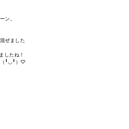
ーン。
混ぜました
りましたね！
（╹◡╹）♡