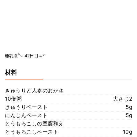
離乳食𓌈˒˒ 42日目ꕀ꙳
材料
きゅうりと人参のおかゆ
10倍粥
大さじ2
きゅうりペースト
5g
にんじんペースト
5g
とうもろこしの豆腐和え
とうもろこしペースト
10g