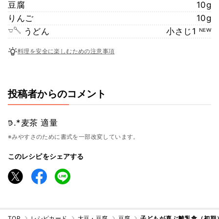
豆腐
10g
りんご
10g
𓎻𓌈 うどん
小さじ1 ᴺᴱᵂ
料理を安全に楽しむための注意事項
投稿者からのコメント
𖠚.*麦茶 適量
※みやすさのために書式を一部改変しています。
このレシピをシェアする
TOP
レシピカード
大豆・豆腐
豆腐
子どもが喜ぶ離乳食（初期