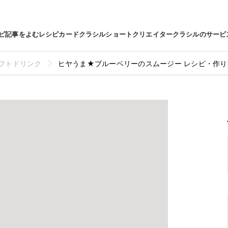
ピ
記事をよむ
レシピカード
クラシルショート
クリエイター
クラシルのサービ
フトドリンク
ヒヤうま★ブルーベリーのスムージー レシピ・作り