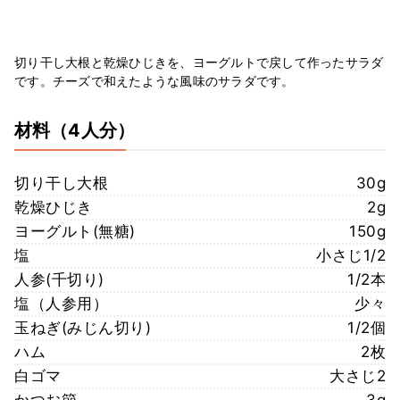
切り干し大根と乾燥ひじきを、ヨーグルトで戻して作ったサラダ
です。チーズで和えたような風味のサラダです。
材料
（4人分）
切り干し大根
30g
乾燥ひじき
2g
ヨーグルト(無糖)
150g
塩
小さじ1/2
人参(千切り)
1/2本
塩（人参用）
少々
玉ねぎ(みじん切り)
1/2個
ハム
2枚
白ゴマ
大さじ2
かつお節
3g