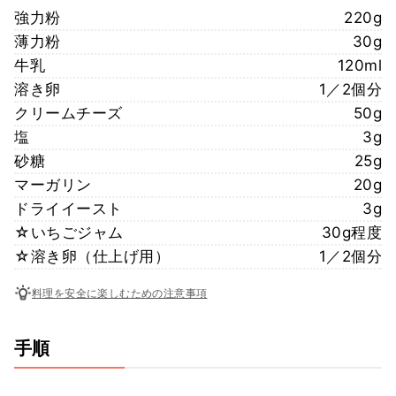
強力粉
220g
薄力粉
30g
牛乳
120ml
溶き卵
1／2個分
クリームチーズ
50g
塩
3g
砂糖
25g
マーガリン
20g
ドライイースト
3g
☆いちごジャム
30g程度
☆溶き卵（仕上げ用）
1／2個分
料理を安全に楽しむための注意事項
手順