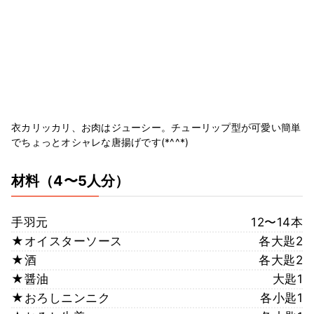
衣カリッカリ、お肉はジューシー。チューリップ型が可愛い簡単
でちょっとオシャレな唐揚げです(*^^*)
材料
（4〜5人分）
手羽元
12〜14本
★オイスターソース
各大匙2
★酒
各大匙2
★醤油
大匙1
★おろしニンニク
各小匙1