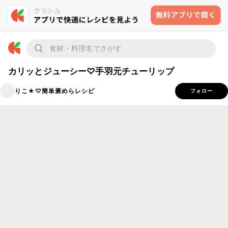
カリッとジューシー♡手羽元チューリップ
りこ★♡簡単褒めらレシピ
フォロー