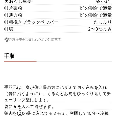
★おろし生姜
各小匙1
◎片栗粉
1:1の割合で適量
◎薄力粉
1:1の割合で適量
◎粗挽きブラックペッパー
たっぷり
◎塩
2〜3つまみ
料理を安全に楽しむための注意事項
手順
手羽元は、身が薄い骨の方にハサミで切り込みを入れ
（骨に沿うように）、くるんとお肉をひっくり返りてチ
ューリップ型にします。
袋に★を入れて混ぜます。
鶏肉を②の袋に入れてモミモミ。密閉して10分〜冷蔵