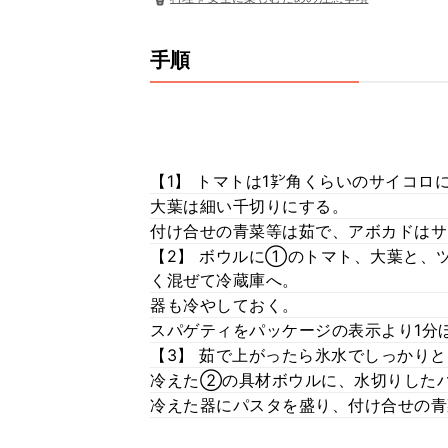
手順
【1】 トマトは1㌢角くらいのサイコロ
大葉は細い千切りにする。
付け合せの青菜等は茹で、アボカドはサ
【2】 ボウルに①のトマト、大葉と、
く混ぜて冷蔵庫へ。
器も冷やしておく。
スパゲティをパッケージの表示より1分
【3】 茹で上がったら氷水でしっかり
冷えた②の具材ボウルに、水切りした
冷えた器にパスタを盛り、付け合せの青