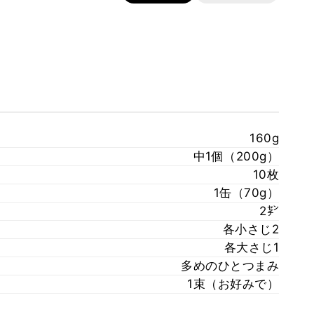
160g
中1個（200g）
10枚
1缶（70g）
2㌢
各小さじ2
各大さじ1
多めのひとつまみ
1束（お好みで）