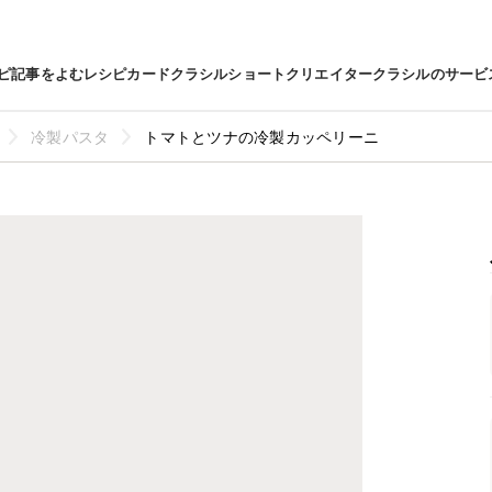
ピ
記事をよむ
レシピカード
クラシルショート
クリエイター
クラシルのサービ
冷製パスタ
トマトとツナの冷製カッペリーニ