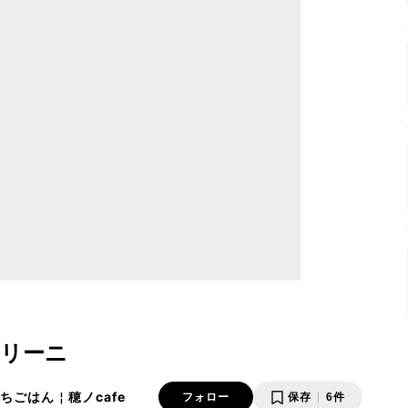
リーニ
🏠おうちごはん￤穂ノcafe
フォロー
保存
6件