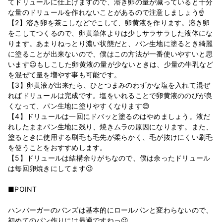
てドリュールに仕上げますので、溶き卵の量が減っていると十分
な量のドリュールを作れないことがあるので注意しましょう☝
【2】溶き卵を茶こしなどでこして、卵黄液を作ります。溶き卵
をこしてつくるので、卵黄単体よりは少しサラサラした液体にな
ります。あまりねっとり濃い状態だと、パン生地に塗るとき綺麗
に塗ることが出来ないので、僕はこの方法が一番使いやすいと思
います😉もしこした卵黄液の量が少ないときは、少量の牛乳など
を混ぜて量を増やす事も可能です。
【3】卵黄液が出来たら、ひとつまみのわずかな塩を入れて混ぜ
ればドリュールは完成です。塩をいれることで卵黄液ののびが良
くなって、パン生地に塗りやすくなります😊
【4】ドリュールは一回にドバッと塗るのはやめましょう。液だ
れしたままパン生地に残り、焼きムラの原因になります。また、
塗るときに使用する刷毛も毛先が柔らかく、毛が抜けにくい刷毛
を使うことをおすすめします。
【5】ドリュールは結構余りがちなので、僕は余ったドリュール
は毎回卵焼きにしてます😉
■POINT
ハンバーガーのバンズは基本的にロールパンと変わらないので、
初めてのパン作りには最適ですねっ😉