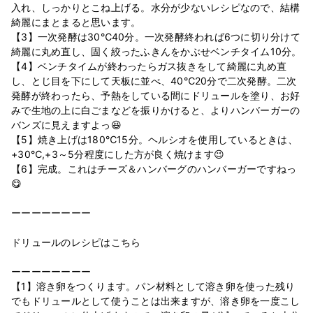
入れ、しっかりとこね上げる。水分が少ないレシピなので、結構
綺麗にまとまると思います。
【3】一次発酵は30℃40分。一次発酵終われば6つに切り分けて
綺麗に丸め直し、固く絞ったふきんをかぶせベンチタイム10分。
【4】ベンチタイムが終わったらガス抜きをして綺麗に丸め直
し、とじ目を下にして天板に並べ、40℃20分で二次発酵。二次
発酵が終わったら、予熱をしている間にドリュールを塗り、お好
みで生地の上に白ごまなどを振りかけると、よりハンバーガーの
バンズに見えますよっ😆
【5】焼き上げは180℃15分。ヘルシオを使用しているときは、
+30℃,+3～5分程度にした方が良く焼けます😉
【6】完成。これはチーズ＆ハンバーグのハンバーガーですねっ
😋
ーーーーーーーー
ドリュールのレシピはこちら
ーーーーーーーー
【1】溶き卵をつくります。パン材料として溶き卵を使った残り
でもドリュールとして使うことは出来ますが、溶き卵を一度こし