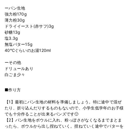
ーパン生地
強力粉170g
薄力粉30g
ドライイースト(赤サフ)3g
砂糖13g
塩3.3g
無塩バター15g
40℃ぐらいのお湯120ml
ーその他
ドリュールあり
■作り方
【1】最初にパン生地の材料を準備しましょう。特に途中で混ぜ
たり、折り込んだりするものもないので、小学生低学年のお子様
でも十分作ることが出来るバンズです🙂
【2】パン生地をボウルに入れ、粉っぽさがなくなるまでまとま
ったら、ボウルから出し捏ねていく。捏ねていく途中でバターを